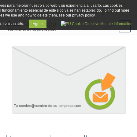
(+34) 727 780 296
info@broxtechnology.com
ies para mejorar nuestro sitio web y su experiencia al usarlo. Las cookies
el funcionamiento esencial de este sitio ya se han establecido. To find out more
ies we use and how to delete them, see our
privacy policy
.
 from this site.
Agree