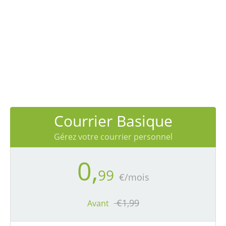
Le courrier
professionnel que vous
recherchez.
Courrier Basique
Gérez votre courrier personnel
0,
99
€/mois
€1,99
Avant