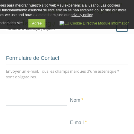
(+34) 727 780 296
info@broxtechnology.com
ies para mejorar nuestro sitio web y su experiencia al usarlo. Las cookies
el funcionamiento esencial de este sitio ya se han establecido. To find out more
ies we use and how to delete them, see our
privacy policy
.
 from this site.
Agree
Formulaire de Contact
Envoyer un e-mail. Tous les champs marqués d'une astérisque *
sont obligatoires.
Nom
*
E-mail
*