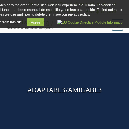
(+34) 727 780 296
info@broxtechnology.com
ies para mejorar nuestro sitio web y su experiencia al usarlo. Las cookies
el funcionamiento esencial de este sitio ya se han establecido. To find out more
ies we use and how to delete them, see our
privacy policy
.
 from this site.
Agree
ADAPTABL3/AMIGABL3